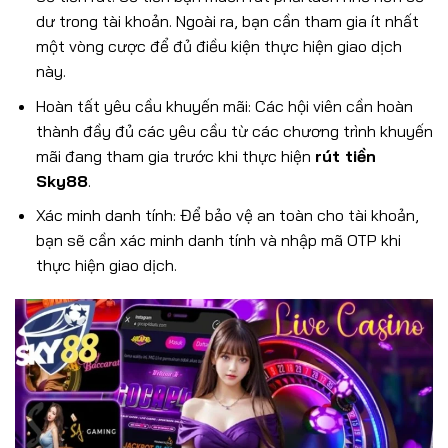
dư trong tài khoản. Ngoài ra, bạn cần tham gia ít nhất
một vòng cược để đủ điều kiện thực hiện giao dịch
này.
Hoàn tất yêu cầu khuyến mãi: Các hội viên cần hoàn
thành đầy đủ các yêu cầu từ các chương trình khuyến
mãi đang tham gia trước khi thực hiện
rút tiền
Sky88
.
Xác minh danh tính: Để bảo vệ an toàn cho tài khoản,
bạn sẽ cần xác minh danh tính và nhập mã OTP khi
thực hiện giao dịch.