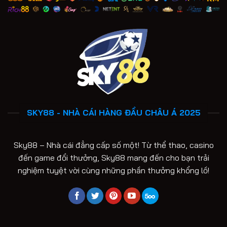
SKY88 - NHÀ CÁI HÀNG ĐẦU CHÂU Á 2025
Sky88 – Nhà cái đẳng cấp số một! Từ thể thao, casino
đến game đổi thưởng, Sky88 mang đến cho bạn trải
nghiệm tuyệt vời cùng những phần thưởng khổng lồ!