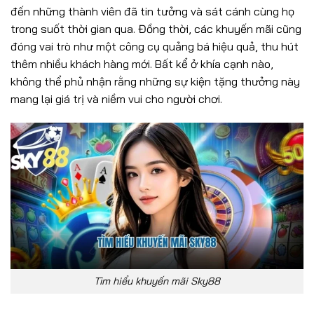
đến những thành viên đã tin tưởng và sát cánh cùng họ
trong suốt thời gian qua. Đồng thời, các khuyến mãi cũng
đóng vai trò như một công cụ quảng bá hiệu quả, thu hút
thêm nhiều khách hàng mới. Bất kể ở khía cạnh nào,
không thể phủ nhận rằng những sự kiện tặng thưởng này
mang lại giá trị và niềm vui cho người chơi.
Tìm hiểu khuyến mãi Sky88