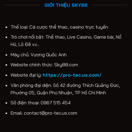
GIỚI THIỆU SKY88
Thể loại: Cá cược thể thao, casino trực tuyến
Trò chơi nổi bật: Thể thao, Live Casino, Game bài, Nổ
Hũ, Lô Đề v.v...
Máy chủ: Vương Quốc Anh
Website chính thức: Sky88.com
Website đại lý:
https://pro-tec.us.com/
Văn phòng đại diện: Số 42 đường Thích Quảng Đức,
Phường 05, Quận Phú Nhuận, TP Hồ Chí Minh
Số điện thoại: 0967 515 454
Email:
contact@pro-tec.us.com