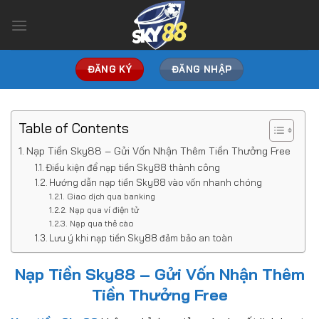
Bỏ
qua
nội
dung
ĐĂNG KÝ
ĐĂNG NHẬP
Table of Contents
Nạp Tiền Sky88 – Gửi Vốn Nhận Thêm Tiền Thưởng Free
Điều kiện để nạp tiền Sky88 thành công
Hướng dẫn nạp tiền Sky88 vào vốn nhanh chóng
Giao dịch qua banking
Nạp qua ví điện tử
Nạp qua thẻ cào
Lưu ý khi nạp tiền Sky88 đảm bảo an toàn
Nạp Tiền Sky88 – Gửi Vốn Nhận Thêm
Tiền Thưởng Free