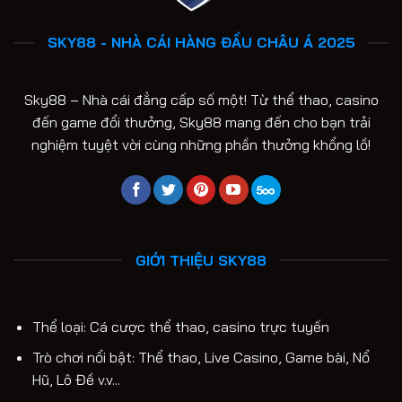
SKY88 - NHÀ CÁI HÀNG ĐẦU CHÂU Á 2025
Sky88 – Nhà cái đẳng cấp số một! Từ thể thao, casino
đến game đổi thưởng, Sky88 mang đến cho bạn trải
nghiệm tuyệt vời cùng những phần thưởng khổng lồ!
GIỚI THIỆU SKY88
Thể loại: Cá cược thể thao, casino trực tuyến
Trò chơi nổi bật: Thể thao, Live Casino, Game bài, Nổ
Hũ, Lô Đề v.v...