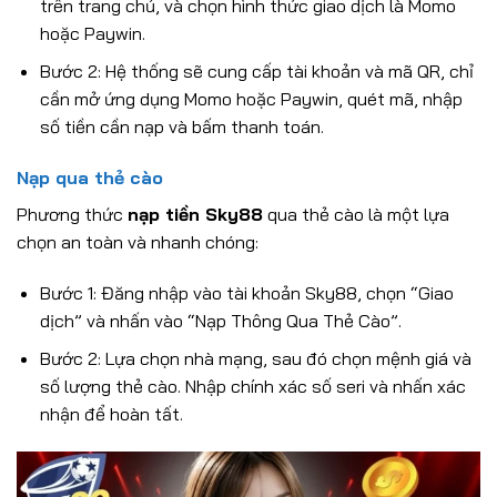
trên trang chủ, và chọn hình thức giao dịch là Momo
hoặc Paywin.
Bước 2: Hệ thống sẽ cung cấp tài khoản và mã QR, chỉ
cần mở ứng dụng Momo hoặc Paywin, quét mã, nhập
số tiền cần nạp và bấm thanh toán.
Nạp qua thẻ cào
Phương thức
nạp tiền Sky88
qua thẻ cào là một lựa
chọn an toàn và nhanh chóng:
Bước 1: Đăng nhập vào tài khoản Sky88, chọn “Giao
dịch” và nhấn vào “Nạp Thông Qua Thẻ Cào”.
Bước 2: Lựa chọn nhà mạng, sau đó chọn mệnh giá và
số lượng thẻ cào. Nhập chính xác số seri và nhấn xác
nhận để hoàn tất.