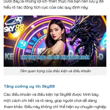
Dưới đây là những lợi ích thiết thực mà bạn nên lưu ý để
hiểu rõ tác động tích cực của các quy định này:
Tầm quan trọng của điều kiện và điều khoản
Tăng cường uy tín Sky88
Các điều khoản và điều kiện tại Sky88 được trình bày
một cách chi tiết và rõ ràng, giúp người chơi dễ dàng
tham khảo. Điều này không chỉ thể hiện sự chuyên nghiệp