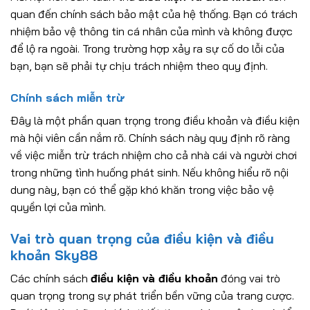
quan đến chính sách bảo mật của hệ thống. Bạn có trách
nhiệm bảo vệ thông tin cá nhân của mình và không được
để lộ ra ngoài. Trong trường hợp xảy ra sự cố do lỗi của
bạn, bạn sẽ phải tự chịu trách nhiệm theo quy định.
Chính sách miễn trừ
Đây là một phần quan trọng trong điều khoản và điều kiện
mà hội viên cần nắm rõ. Chính sách này quy định rõ ràng
về việc miễn trừ trách nhiệm cho cả nhà cái và người chơi
trong những tình huống phát sinh. Nếu không hiểu rõ nội
dung này, bạn có thể gặp khó khăn trong việc bảo vệ
quyền lợi của mình.
Vai trò quan trọng của điều kiện và điều
khoản Sky88
Các chính sách
điều kiện và điều khoản
đóng vai trò
quan trọng trong sự phát triển bền vững của trang cược.