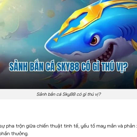
Sảnh bắn cá Sky88 có gì thú vị?
sự pha trộn giữa chiến thuật tinh tế, yếu tố may mắn và phản
 phần thưởng.