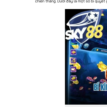
chiến thắng. Dưới đây là một số bí quyết 