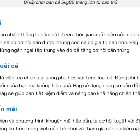
Bí kíp chơi bắn cá Sky88 thắng lớn từ cao thủ
á
n chiến thắng là nắm bắt được thời gian xuất hiện của các loại
bạn sẽ có cơ hội săn được những con cá có giá trị cao hơn. Hã
 đừng ngần ngại tập trung vào đó để tăng cơ hội bắn trúng.
oài cá
là việc lựa chọn loại súng phù hợp với từng loại cá. Đừng phí
 điểm của bạn mà không hiệu quả. Hãy sử dụng súng cơ bản để
ày sẽ giúp bạn tiết kiệm điểm và nâng cao khả năng chiến thắn
ến mãi
iện và chương trình khuyến mãi hấp dẫn, là cơ hội tuyệt vời
hông tin trên trang web của trò chơi và tham gia các sự kiện nà